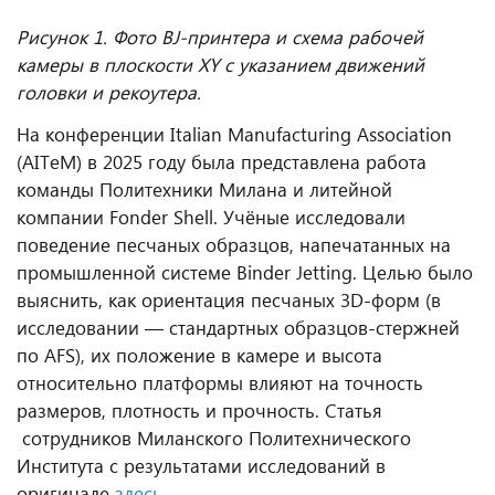
Рисунок 1. Фото BJ-принтера и схема рабочей
камеры в плоскости XY с указанием движений
головки и рекоутера.
На конференции
Italian
Manufacturing
Association
(
AITeM
) в 2025 году была представлена работа
команды Политехники Милана и литейной
компании
Fonder
Shell
. Учёные исследовали
поведение песчаных образцов, напечатанных на
промышленной системе
Binder
Jetting
. Целью было
выяснить, как ориентация песчаных 3
D
-форм (в
исследовании — стандартных образцов-стержней
по
AFS
), их положение в камере и высота
относительно платформы влияют на точность
размеров, плотность и прочность. Статья
сотрудников Миланского Политехнического
Института с результатами исследований в
оригинале
здесь
.