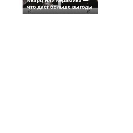
что даст больше выгоды
при российских ценах и
логистике?