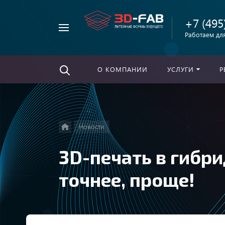
+7 (495
Например,
Работаем для
Найти
песчаные
везде
принтеры
fhzl
О КОМПАНИИ
УСЛУГИ
Р
Новости
3D-печать в гибри
точнее, проще!