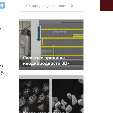
К списку раздела новостей
и
Скрытые причины
неоднородности 3D-
ез
печати: что показал
у,
анализ песчаных форм и
почему на нашем
производстве нет таких
проблем.
Кварц или керамика —